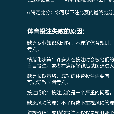
6.
特定比分：你可以下注比赛的最终比分
体育投注失败的原因：
缺乏专业知识和理解
：不理解体育规则
亏损。
情绪化决策
：许多人在投注时会被他们
盲目投注，或者在连续输钱后试图通过
缺乏长期策略
：成功的体育投注需要有
可能导致长期亏损。
投注成瘾
：投注成瘾是一个严重的问题
缺乏风险管理
：不了解或不重视风险管
忽视价值
：成功的投注不仅仅是预测哪