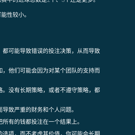
可能性较小。
，都可能导致错误的投注决策，从而导致
如，他们可能会因为对某个团队的支持而
略。没有长期策略，或者不遵守策略，都
而导致严重的财务和个人问题。
把所有的钱都投注在一个结果上。
的选项，而不考虑其价值，你可能会长期