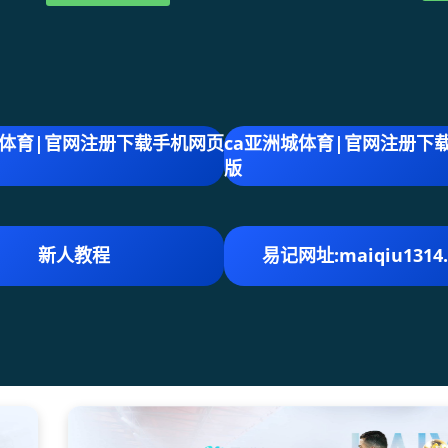
城体育|官网注册下载手机网页
ca亚洲城体育|官网注册下
版
新人教程
易记网址:maiqiu1314