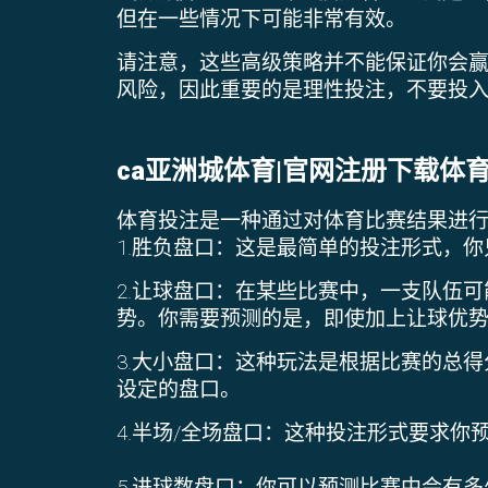
但在一些情况下可能非常有效。
请注意，这些高级策略并不能保证你会
风险，因此重要的是理性投注，不要投
ca亚洲城体育|官网注册下载体
体育投注是一种通过对体育比赛结果进
1.
胜负盘口：这是最简单的投注形式，你
2.
让球盘口：在某些比赛中，一支队伍可
势。你需要预测的是，即使加上让球优
3.
大小盘口：这种玩法是根据比赛的总得
设定的盘口。
4.
半场
/
全场盘口：这种投注形式要求你
5.
进球数盘口：你可以预测比赛中会有多