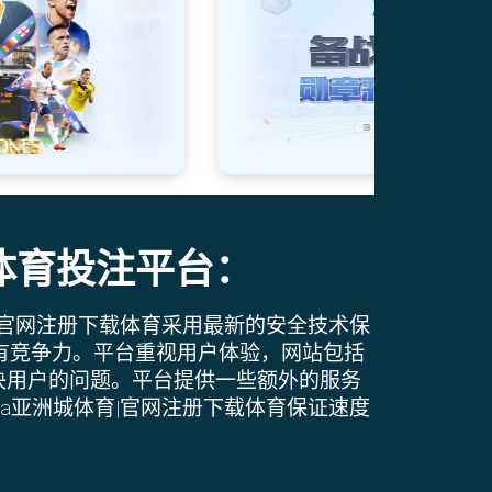
体育投注平台：
|官网注册下载
体育采用最新的安全技术保
有竞争力。平台重视用户体验，网站包括
决用户的问题。平台提供一些额外的服务
ca亚洲城体育|官网注册下载
体育保证速度